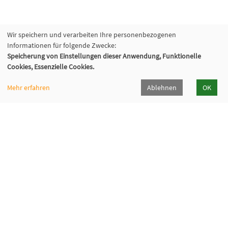
Wir speichern und verarbeiten Ihre personenbezogenen
Informationen für folgende Zwecke:
Speicherung von Einstellungen dieser Anwendung, Funktionelle
Cookies, Essenzielle Cookies.
Mehr erfahren
Ablehnen
OK
Katholische Erwachsenenbildung Hohenlohe e.V.
Klosterhof 6, 74214 Kloster Schöntal
07943 894-335
keb-hohenlohe[at]kloster-schoental[dot]de