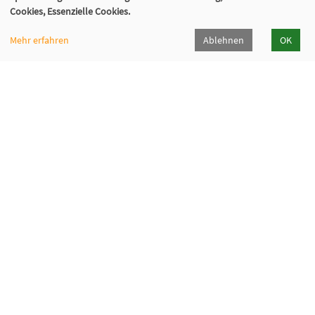
Cookies, Essenzielle Cookies.
Mehr erfahren
Ablehnen
OK
Katholische Erwachsenenbildung Hohenlohe e.V.
Klosterhof 6, 74214 Kloster Schöntal
07943 894-335
keb-hohenlohe[at]kloster-schoental[dot]de
Programmheft
Downloads
Bürozeiten
Newsletter
Widerrufsformular