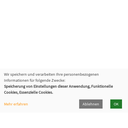
Wir speichern und verarbeiten Ihre personenbezogenen
Informationen für folgende Zwecke:
Speicherung von Einstellungen dieser Anwendung, Funktionelle
Cookies, Essenzielle Cookies.
Mehr erfahren
Ablehnen
OK
Katholische Erwachsenenbildung Hohenlohe e.V.
Klosterhof 6, 74214 Kloster Schöntal
07943 894-335