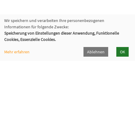
Wir speichern und verarbeiten Ihre personenbezogenen
Informationen für folgende Zwecke:
Speicherung von Einstellungen dieser Anwendung, Funktionelle
Cookies, Essenzielle Cookies.
Mehr erfahren
Ablehnen
OK
Katholische Erwachsenenbildung Hohenlohe e.V.
Klosterhof 6, 74214 Kloster Schöntal
07943 894-335
keb-hohenlohe[at]kloster-schoental[dot]de