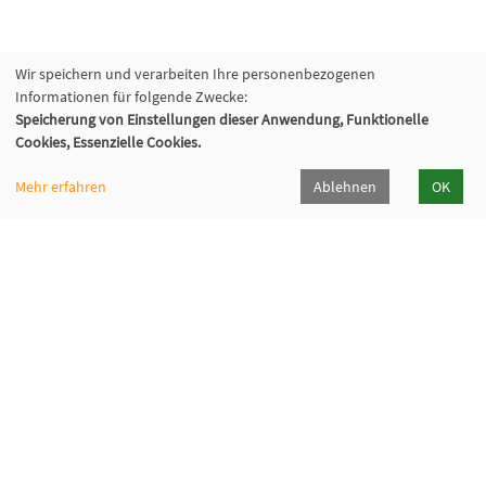
Wir speichern und verarbeiten Ihre personenbezogenen
Informationen für folgende Zwecke:
Speicherung von Einstellungen dieser Anwendung, Funktionelle
Cookies, Essenzielle Cookies.
Mehr erfahren
Ablehnen
OK
Katholische Erwachsenenbildung Hohenlohe e.V.
Klosterhof 6, 74214 Kloster Schöntal
07943 894-335
keb-hohenlohe[at]kloster-schoental[dot]de