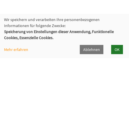
Wir speichern und verarbeiten Ihre personenbezogenen
Informationen für folgende Zwecke:
Speicherung von Einstellungen dieser Anwendung, Funktionelle
Cookies, Essenzielle Cookies.
Mehr erfahren
Ablehnen
OK
Katholische Erwachsenenbildung Hohenlohe e.V.
Klosterhof 6, 74214 Kloster Schöntal
07943 894-335
keb-hohenlohe[at]kloster-schoental[dot]de