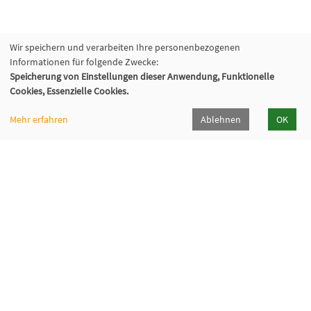
Wir speichern und verarbeiten Ihre personenbezogenen
Informationen für folgende Zwecke:
Speicherung von Einstellungen dieser Anwendung, Funktionelle
Cookies, Essenzielle Cookies.
Mehr erfahren
Ablehnen
OK
Katholische Erwachsenenbildung Hohenlohe e.V.
Klosterhof 6, 74214 Kloster Schöntal
07943 894-335
keb-hohenlohe[at]kloster-schoental[dot]de