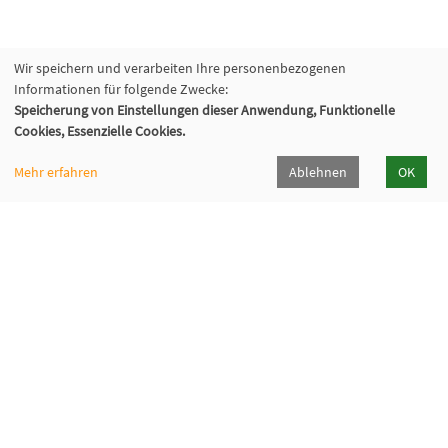
Wir speichern und verarbeiten Ihre personenbezogenen
Informationen für folgende Zwecke:
Speicherung von Einstellungen dieser Anwendung, Funktionelle
Cookies, Essenzielle Cookies.
Mehr erfahren
Ablehnen
OK
Katholische Erwachsenenbildung Hohenlohe e.V.
Klosterhof 6, 74214 Kloster Schöntal
07943 894-335
keb-hohenlohe[at]kloster-schoental[dot]de