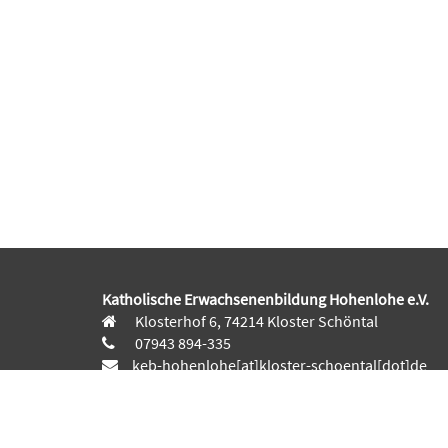
Katholische Erwachsenenbildung Hohenlohe e.V.
Klosterhof 6, 74214 Kloster Schöntal
07943 894-335
keb-hohenlohe[at]kloster-schoental[dot]de