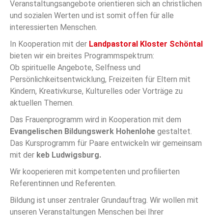
Veranstaltungsangebote orientieren sich an christlichen
und sozialen Werten und ist somit offen für alle
Ein Blick nach
interessierten Menschen.
oben kann neue
In Kooperation mit der
Landpastoral Kloster Schöntal
bieten wir ein breites Programmspektrum:
Wege öffnen
Ob spirituelle Angebote, Selfness und
Persönlichkeitsentwicklung, Freizeiten für Eltern mit
Kindern, Kreativkurse, Kulturelles oder Vorträge zu
Zum Programmheft
aktuellen Themen.
Das Frauenprogramm wird in Kooperation mit dem
Evangelischen Bildungswerk Hohenlohe
gestaltet.
Das Kursprogramm für Paare entwickeln wir gemeinsam
mit der
keb
Ludwigsburg.
Wir kooperieren mit kompetenten und profilierten
Referentinnen und Referenten.
Bildung ist unser zentraler Grundauftrag. Wir wollen mit
unseren Veranstaltungen Menschen bei Ihrer