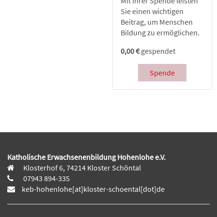
Mit Ihrer Spende leisten
Sie einen wichtigen
Beitrag, um Menschen
Bildung zu ermöglichen.
0,00 €
gespendet
Spende
Katholische Erwachsenenbildung Hohenlohe e.V.
Klosterhof 6, 74214 Kloster Schöntal
07943 894-335
keb-hohenlohe[at]kloster-schoental[dot]de