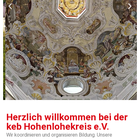
Perspektiven
Herzlich willkommen bei der
keb Hohenlohekreis e.V.
wechseln
Wir koordinieren und organisieren Bildung. Unsere